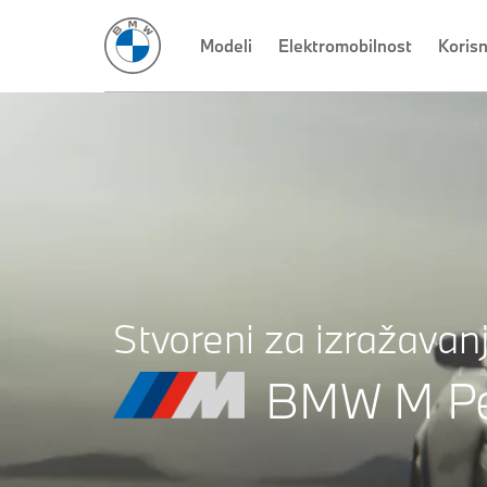
BMW XM
BMW X6 M Competition
Modeli
Elektromobilnost
BMW X5 M Competition
Koris
Stvoreni za izražavanj
BMW M Pe