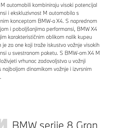
 automobili kombiniraju visoki potencijal
nsi i ekskluzivnost M automobila s
ivnim konceptom BMW-a X4. S naprednom
ijom i poboljšanjima performansi, BMW X4
jim karakterističnim oblikom nalik kupeu
n je za one koji traže iskustvo vožnje visokih
nsi u svestranom paketu. S BMW-om X4 M
živjeti vrhunac zadovoljstva u vožnji
s najboljom dinamikom vožnje i izvrsnim
.
BMW serije 8 Gran