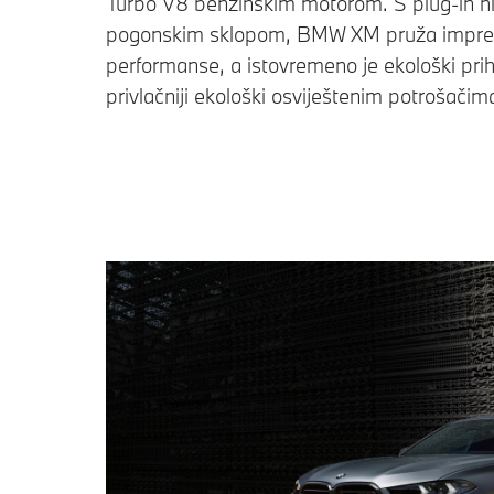
Turbo V8 benzinskim motorom. S plug-in h
pogonskim sklopom, BMW XM pruža impre
performanse, a istovremeno je ekološki prihvat
privlačniji ekološki osviještenim potrošačim