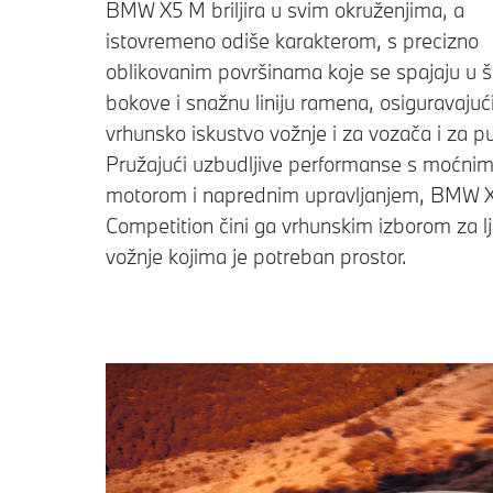
BMW X5 M briljira u svim okruženjima, a
istovremeno odiše karakterom, s precizno
oblikovanim površinama koje se spajaju u š
bokove i snažnu liniju ramena, osiguravajuć
vrhunsko iskustvo vožnje i za vozača i za pu
Pružajući uzbudljive performanse s moćni
motorom i naprednim upravljanjem, BMW 
Competition čini ga vrhunskim izborom za lj
vožnje kojima je potreban prostor.