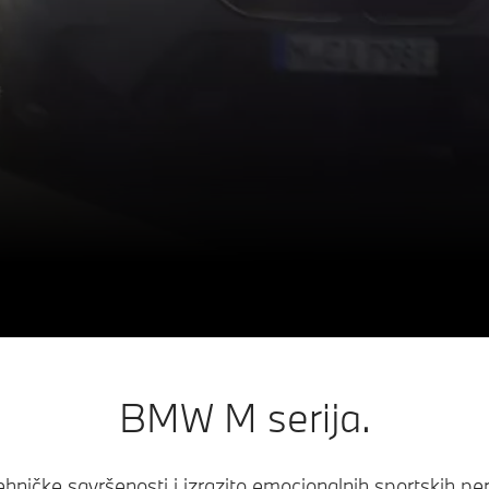
BMW M serija.
hničke savršenosti i izrazito emocionalnih sportskih pe