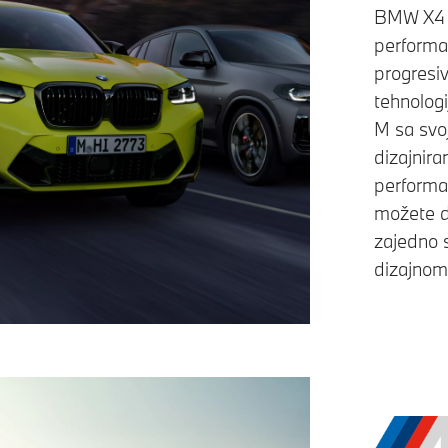
BMW X4 M
performa
progres
tehnolog
M sa svo
dizajnira
performa
možete do
zajedno 
dizajnom