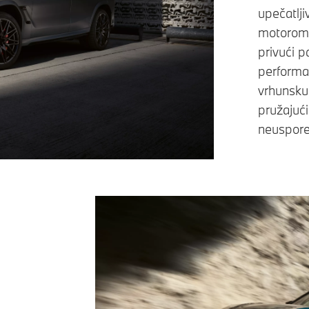
upečatlj
motorom 
privući p
performa
vrhunsku 
pružajuć
neuspore