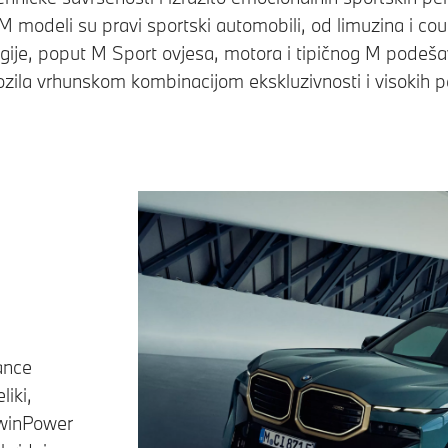
modeli su pravi sportski automobili, od limuzina i c
gije, poput M Sport ovjesa, motora i tipičnog M podeša
ozila vrhunskom kombinacijom ekskluzivnosti i visokih p
ance
liki,
TwinPower