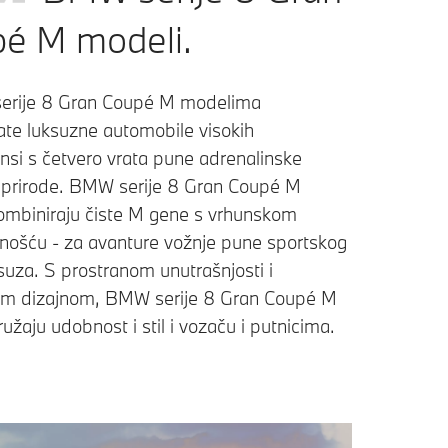
é M modeli.
erije 8 Gran Coupé M modelima
ate luksuzne automobile visokih
nsi s četvero vrata pune adrenalinske
 prirode. BMW serije 8 Gran Coupé M
ombiniraju čiste M gene s vrhunskom
vnošću - za avanture vožnje pune sportskog
uksuza. S prostranom unutrašnjosti i
im dizajnom, BMW serije 8 Gran Coupé M
užaju udobnost i stil i vozaču i putnicima.