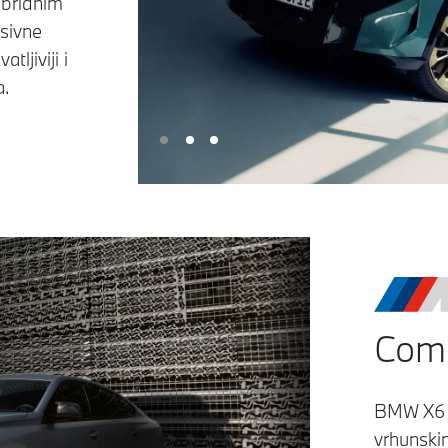
ibridnim
sivne
ljiviji i
a.
Comp
BMW X6 M
vrhunski