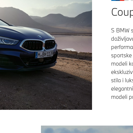
Coup
S BMW s
doživljav
performa
sportske
modeli k
ekskluzi
stila i l
elegantn
modeli pr