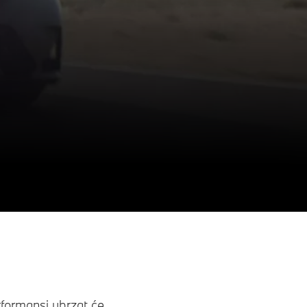
rformansi ubrzat će