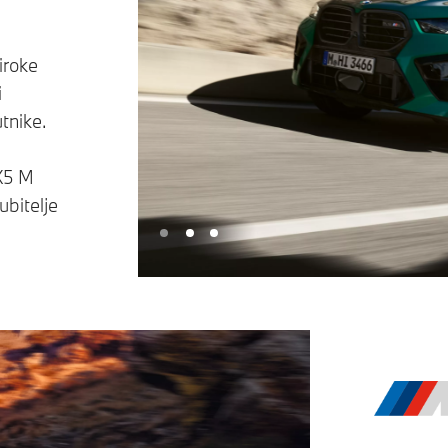
iroke
i
tnike.
m
X5 M
ubitelje