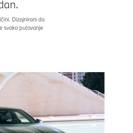
 dan.
ini. Dizajnirani da
je svako putovanje