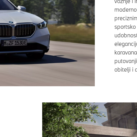
vožnje i 
modernom
precizni
sportsko
udobnost
elegancij
karavana
putovanji
obitelji i