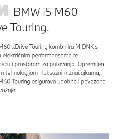
BMW i5 M60
ve Touring.
60 xDrive Touring kombinira M DNK s
m električnim performansama te
ošću i prostorom za putovanja. Opremljen
om tehnologijom i luksuznim značajkama,
60 Touring osigurava udobno i povezano
vožnje.