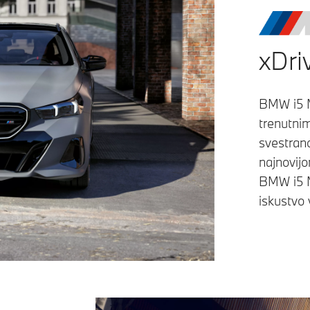
xDri
BMW i5 M
trenutni
svestran
najnovij
BMW i5 M
iskustvo 