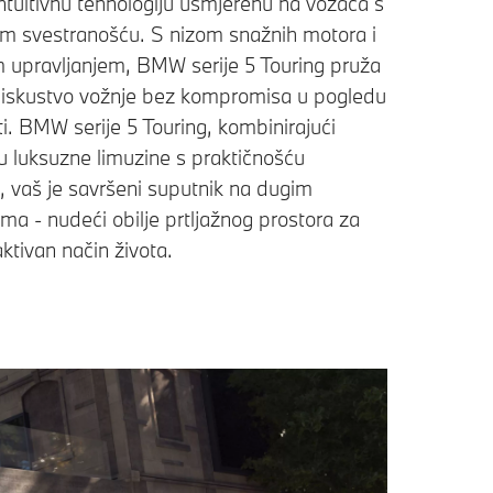
intuitivnu tehnologiju usmjerenu na vozača s
 svestranošću. S nizom snažnih motora i
m upravljanjem, BMW serije 5 Touring pruža
 iskustvo vožnje bez kompromisa u pogledu
i. BMW serije 5 Touring, kombinirajući
u luksuzne limuzine s praktičnošću
, vaš je savršeni suputnik na dugim
ma - nudeći obilje prtljažnog prostora za
 aktivan način života.