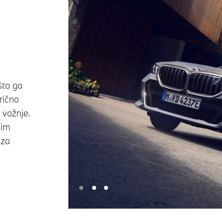
što ga
rično
 vožnje.
nim
 za