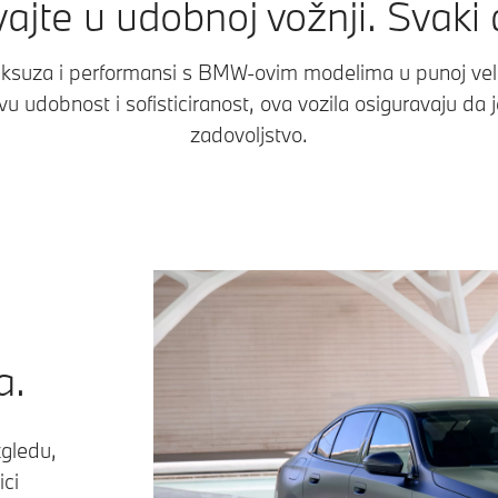
ajte u udobnoj vožnji. Svaki
luksuza i performansi s BMW-ovim modelima u punoj velič
u udobnost i sofisticiranost, ova vozila osiguravaju da 
zadovoljstvo.
a.
zgledu,
ici