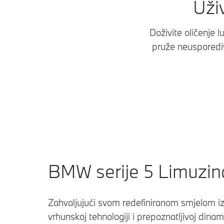
Uživ
Doživite oličenje 
pruže neusporediv
BMW serije 5 Limuzin
Zahvaljujući svom redefiniranom smjelom i
vrhunskoj tehnologiji i prepoznatljivoj dinam