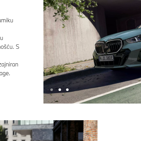
amiku
ju
ošću. S
zajniran
jage.