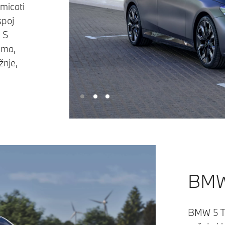
micati
spoj
. S
ima,
žnje,
BMW 
BMW 5 To