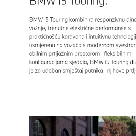
BMW i5 Touring.
BMW i5 Touring kombinira responzivnu din
vožnje, trenutne električne performanse s
praktičnošću karavana i intuitivnu tehnologi
usmjerenu na vozača s modernom svestran
obilnim prtljažnim prostorom i fleksibilnim
konfiguracijama sjedala, BMW i5 Touring di
je za udoban smještaj putnika i njihove prtl