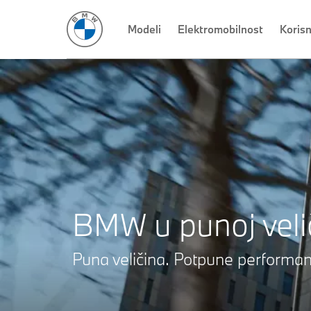
BMW serije 5 Limuzina
Modeli
BMW serije 5 Touring
Elektromobilnost
BMW i5
Koris
BM
BMW u punoj velič
Puna veličina. Potpune performa